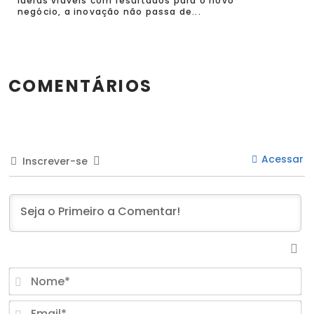
ideias viáveis com resultados para o novo
negócio, a inovação não passa de...
COMENTÁRIOS
Acessar
Inscrever-se
N
Em