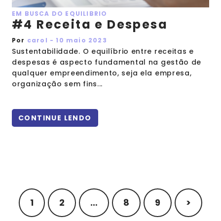
EM BUSCA DO EQUILIBRIO
#4 Receita e Despesa
Por
carol - 10 maio 2023
Sustentabilidade. O equilíbrio entre receitas e
despesas é aspecto fundamental na gestão de
qualquer empreendimento, seja ela empresa,
organização sem fins...
CONTINUE LENDO
1
2
…
8
9
>