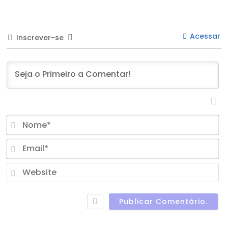
Acessar
Inscrever-se
N
Em
W